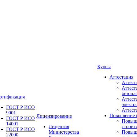
Курсы
Аттестация
Аттест
Аттест
безопа
ртификация
Аттест
электр
ГОСТ Р ИСО
Аттес
9001
Повышение 
Лицензирование
ГОСТ Р ИСО
Повыш
14001
Лицензия
строит
ГОСТ Р ИСО
Министерства
Повыш
22000