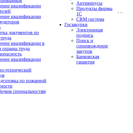
ировщиков
Антивирусы
ение квалификации
Продукты фирмы
телей
1C
ение квалификации
CRM система
аудиторов
Госзакупки
а
Электронная
отка документов по
подпись
 труда
Поиск и
ние квалификации в
сопровождение
и охраны труда
закупок
зопасность
Банковская
ение квалификации
гарантия
о-технический
ум
дготовка по пожарной
сности
бочим специальностям