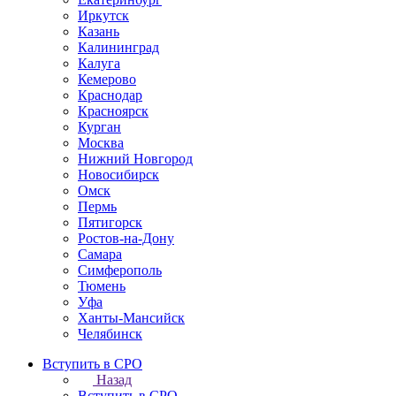
Иркутск
Казань
Калининград
Калуга
Кемерово
Краснодар
Красноярск
Курган
Москва
Нижний Новгород
Новосибирск
Омск
Пермь
Пятигорск
Ростов-на-Дону
Самара
Симферополь
Тюмень
Уфа
Ханты-Мансийск
Челябинск
Вступить в СРО
Назад
Вступить в СРО