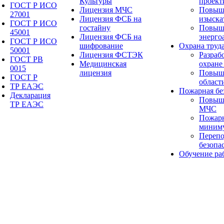
Культуры
проект
ГОСТ Р ИСО
Лицензия МЧС
Повыш
27001
Лицензия ФСБ на
изыска
ГОСТ Р ИСО
гостайну
Повыш
45001
Лицензия ФСБ на
энерго
ГОСТ Р ИСО
шифрование
Охрана труд
50001
Лицензия ФСТЭК
Разраб
ГОСТ РВ
Медицинская
охране
0015
лицензия
Повыше
ГОСТ Р
област
ТР ЕАЭС
Пожарная бе
Декларация
Повыш
ТР ЕАЭС
МЧС
Пожарн
миним
Перепо
безопа
Обучение ра