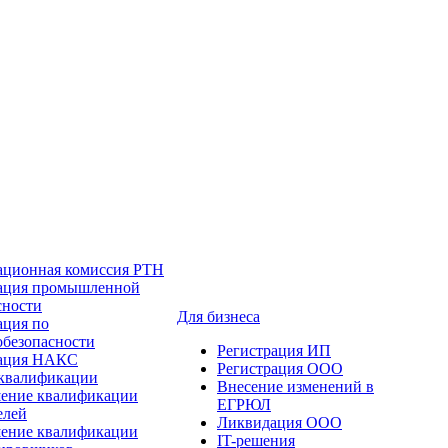
ационная комиссия РТН
ация промышленной
сности
Для бизнеса
ация по
обезопасности
Регистрация ИП
тация НАКС
Регистрация ООО
квалификации
Внесение изменений в
ение квалификации
ЕГРЮЛ
елей
Ликвидация ООО
ение квалификации
IT-решения