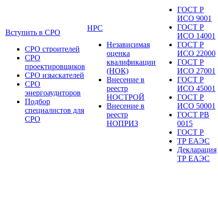
ГОСТ Р
ИСО 9001
ГОСТ Р
НРС
Вступить в СРО
ИСО 14001
Независимая
ГОСТ Р
СРО строителей
оценка
ИСО 22000
СРО
квалификации
ГОСТ Р
проектировщиков
(НОК)
ИСО 27001
СРО изыскателей
Внесение в
ГОСТ Р
СРО
реестр
ИСО 45001
энергоаудиторов
НОСТРОЙ
ГОСТ Р
Подбор
Внесение в
ИСО 50001
специалистов для
реестр
ГОСТ РВ
СРО
НОПРИЗ
0015
ГОСТ Р
ТР ЕАЭС
Декларация
ТР ЕАЭС