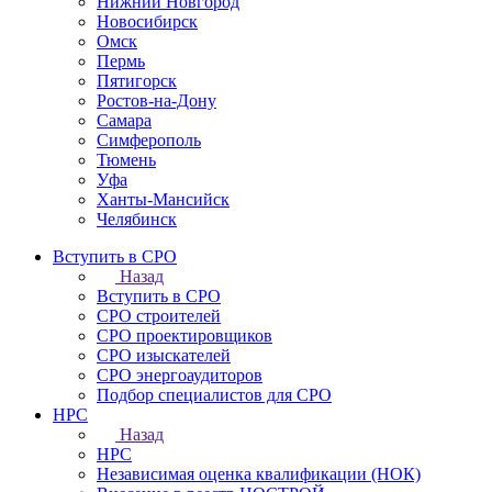
Нижний Новгород
Новосибирск
Омск
Пермь
Пятигорск
Ростов-на-Дону
Самара
Симферополь
Тюмень
Уфа
Ханты-Мансийск
Челябинск
Вступить в СРО
Назад
Вступить в СРО
СРО строителей
СРО проектировщиков
СРО изыскателей
СРО энергоаудиторов
Подбор специалистов для СРО
НРС
Назад
НРС
Независимая оценка квалификации (НОК)