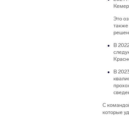
Кемер
Это оз
также
решен
В 2022
следую
Красно
В 202
квали
прохо
сведе
С командо
которые уд