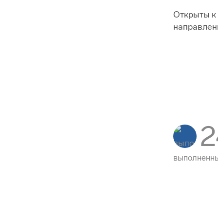
Открыты к 
направленн
2
выполненны