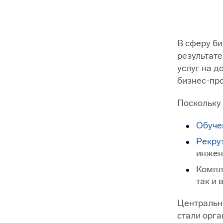
В сферу б
результате
услуг на д
бизнес-про
Поскольку
Обуче
Рекру
инжен
Компл
так и 
Центральн
стали орга