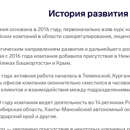
История развития
ния основана в 2016 году, первоначально взяв курс 
йских компаний в области саморегулирования, лиценз
егическим направлением развития и дальнейшего рос
ая с 2016 года компания добавила присутствие в Ниж
бликах Башкортостан и Крым.
 года активная работа началась в Тюменской, Курган
ы офисов компании окончательно сместился в часово
 клиентов и взаимодействия между подразделениям
 году компания ведет деятельность во 14 регионах Ро
ибирская область, Ханты-Мансийский автономный ок
дарский край и другие.
год — увеличено присутствие в некоторых ключевых р