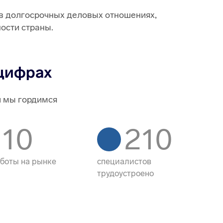
 в долгосрочных деловых отношениях,
ости страны.
 цифрах
и мы гордимся
10
210
аботы на рынке
специалистов
трудоустроено